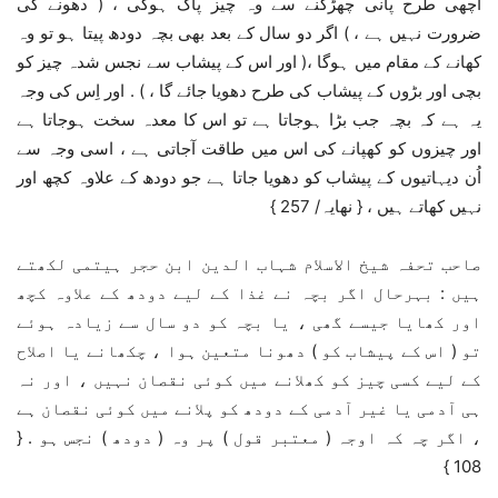
اچھی طرح پانی چھڑکنے سے وہ چیز پاک ہوگی ، ( دھونے کی
ضرورت نہیں ہے ، ) اگر دو سال کے بعد بھی بچہ دودھ پیتا ہو تو وہ
کھانے کے مقام میں ہوگا ،( اور اس کے پیشاب سے نجس شدہ چیز کو
بچی اور بڑوں کے پیشاب کی طرح دھویا جائے گا ، ) . اور اِس کی وجہ
یہ ہے کہ بچہ جب بڑا ہوجاتا ہے تو اس کا معدہ سخت ہوجاتا ہے
اور چیزوں کو کھپانے کی اس میں طاقت آجاتی ہے ، اسی وجہ سے
اُن دیہاتیوں کے پیشاب کو دھویا جاتا ہے جو دودھ کے علاوہ کچھ اور
نہیں کھاتے ہیں ، { نھایہ/ 257 }
صاحب تحفہ شیخ الاسلام شہاب الدین ابن حجر ہیتمی لکھتے
ہیں : بہرحال اگر بچہ نے غذا کے لیے دودھ کے علاوہ کچھ
اور کھایا جیسے گھی ، یا بچہ کو دو سال سے زیادہ ہوئے
تو ( اس کے پیشاب کو ) دھونا متعین ہوا ، چکھانے یا اصلاح
کے لیے کسی چیز کو کھلانے میں کوئی نقصان نہیں ، اور نہ
ہی آدمی یا غیر آدمی کے دودھ کو پلانے میں کوئی نقصان ہے
، اگر چہ کہ اوجہ ( معتبر قول ) پر وہ ( دودھ ) نجس ہو . {
108 }