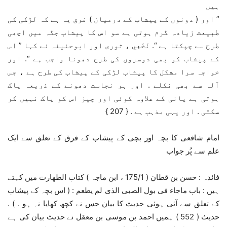
ہیں
” اور ( دونوں کے پیشاب کے درمیان ) فرق یہ ہے کہ لڑکی کی
طبیعت زیادہ گرم ہوتی ہے سو اس کا پیشاب جگہ میں اچھی
طرح سے چپکتا ہے “. نَخَعِي ، ثوری اور ابوحنیفہ نے کہا ” اس
کے پیشاب کو بھی دوسروں کی طرح دھونا واجب ہے “. اور
خواجہ سرا مشکل کا پیشاب لڑکی کے پیشاب کی طرح ہے ، جس
آلہ سے بھی نکلے . اور ہر نجاست دھونے کے ذریعہ پاک
ہوتی ہے پانی کے علاوہ کوئی اور چیز اس کو پاک نہیں کر
سکتی . اور یہی مذہب ہے . { 207 }
امام شافعی کا بچہ اور بچی کے پیشاب کے فرق کے تعلق سے ایک
علم سے پُر جواب
فائدہ : حسن بن قطان ( 175/1 ، ابن ماجہ ) کتاب الطھارت میں کہتے
ہیں : باب ماجاء فی بول الصبی الذی لم یطعم : ( اس بچہ کے پیشاب
کے تعلق سے آئی ہوئی حدیث کا بیان جس نے کچھ کھایا نہ ہو . ) .
حدیث ( 552 ) ہمیں احمد بن موسی بن معقل نے حدیث بیان کی ہے