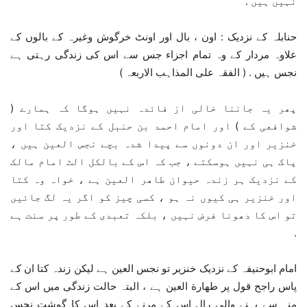
نہیں ہیں .
حنابلہ کے نزدیک : اون ، بال اور اونٹ خرگوش وغیرہ کے بالوں کے
علاوہ مردار کے وہ تمام اجزاء جس سے اس کی زندگی رہتی ہے
نجس ہیں . ( الفقہ علی المذاہب الاربعہ )
پھر یہ جاننا خالی از فائدہ نہیں ہوگا کہ ہمارے (
شوافعی کے ) اور امام احمد بن حنبل کے نزدیک کتا اور
خنزیر اور ان دونوں سے پیدا شدہ بچے نجس العین ہیں ،
پاک ہی نہیں ہوسکتے ، جب کہ اس کے بالکل الٹ امام مالک
کے نزدیک ہر زندہ حیوان طاھر العین ہے ، خواہ وہ کتا
اور خنزیر ہی کیوں نہ ہو ، کسی چیز کو اگر یہ لگ جائیں
تو اس کا دھونا فرض نہیں ، بلکہ تعبدی کے طور پر سنت ہے
.
امام ابوحنیفہ کے نزدیک خنزیر تو نجس العین ہے لیکن زندہ کتا ان کے
پاس راجح قول پر طھارة العین ہے ، البتہ حالت زندگی میں اس کے
منہ سے بہنے والی رال اس کے مرنے کے بعد اس کا گوشت نجس