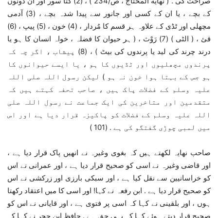
صراحت کی . ( نھایة المحتاج ، ص/234 ) ، (2) کتا سور اور ان دونوں
کے بچے ، یا ان کے کسی اور جانور سے پیدا شدہ بچے ، (3) آدمی
مچھلی اور ٹڈی کے علاوہ ہر قسم کا مُردار ، (4) خون ، (5) پیپ ، (6)
قئ ، ( الٹی ) (7) رَوْث ، ( ہر حیوان کا فضلہ ، خواہ انسان کا ہو یا
درند چرند کی لید یا پرندوں کی بیٹ ) ، (8) پیشاب ، اگر چہ کہ
پرندوں مچھلیوں اور ٹڈیوں کا ہو ، یا ایسے حیوانوں کا
ہو جس کے بہتا ہوا خون نہ ہو ) لیکن رسول اللہ صلی اللہ
علیہ وسلم کے فضلات پاک ہیں ، صاحب تحفہ کہتے ہیں کہ
متقدمین اور متاخرین کی ایک جماعت نے رسول اللہ صلی
اللہ علیہ وسلم کے فضلات کو پاکیزہ قرار دیا ہے اور اس
میں لمبی چوڑی گفتگو کی ہے . (101 )
صاحب نھایہ لکھتے ہیں کہ بغوی وغیرہ نے انھیں پاک قرار دیا ہے ،
اور قاضی وغیرہ نے اسی کو صحیح قرار دیا ہے ، اور عمرانی نے اس
کو خراسانیین سے نقل کیا ہے ، اور سبکی بارزی اور زرکشی نے اس
کو صحیح قرار دیا ہے . ابن رفعہ نے کہا! اور اسی کا میں اعتقاد رکھتا
ہوں ، اور بلقینی نے کہا کہ اسی پر فتوی ہے ، اور قایانی نے اس کو
صحیح قرار دیتے ہوئے کہا کہ یہی حق ہے . حافظ ابن حجر نے کہا کہ