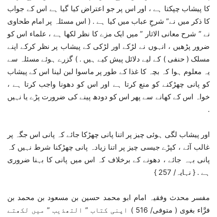
کا پیشاب چپکتا ہے ، اور اس پر جو اعتراض کیا گیا ہے اس کے جواب
کا ذکر میں نے” شرحِ عباب میں کیا ہے . ( اس مسئلہ پر امام طحاوی
نے ” شرح معانی الاثار ” میں ایک مزے کا نظر لکھا ہے ، علماء اس کو
ضرور پڑھیں ، انہوں نے لڑکے اور لڑکی کے پیشاب پر نظر کرکے اپنے
مسلک ( حنفی ) کے لیے دلائل پیش کیے ہیں . ) گزرے ہوئے مسئلہ سے
یہ معلوم ہوا کہ بچہ کا غذا کے طور پر ماسوا لبن لینا اس کے پیشاب
کو پانی چھڑکنے کو منع کرتا ہے اور اس کو دھونا واجب کرتا ہے ،
خواہ اس کے کھانے سے پھر اس کو دودھ پینے کی ضرورت پڑے یا نہیں
.
اور پیشاب لگی ہوئی چیز پر اتنا پانی چھڑکا جائے کہ پانی اس جگہ پر
غالب آئے ، کپڑے جیسی چیز پر اتنا زیادہ پانی چھڑکنا شرط نہیں کہ
پانی بہہ جائے ، دھونے کے برخلاف کہ اس میں پانی کا بہنا ضروری
ہے . { نہایہ/ 257 }
مفسر محدث وفقیہ امام ابو محمد حسین بن مسعود بن محمد بن
فرَّاء بغوی ( متوفی/ 516 ) اپنی کتاب ” التھذیب ” میں لکھتے