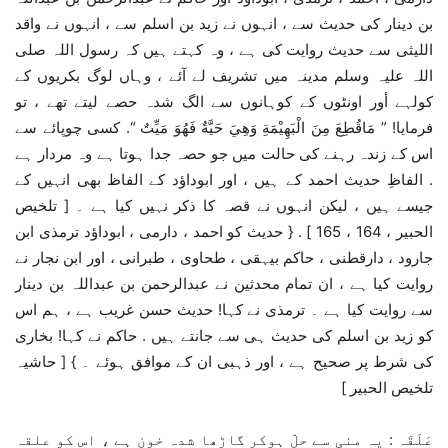
بن دینار کی حدیث سے ، انہوں نے زید بن اسلم سے ، انہوں نے واقد
اللیثی سے حدیث روایت کی ہے ، وہ کہتے ہیں کہ رسول اللہ صلی
اللہ علیہ وسلم مدینہ میں تشریف لے آئے ، وہاں لوگ بکریوں کے
کولہے أور اونٹوں کے کوہانوں سے الگ شدہ حصے لیتے تھے ، تو
فرمایا! ” مَاقُطِعَ مِنَ الْبَهِيْمَةِ وَهِيَ حَيَّةٌ فَهُوَ مَيِّتٌ “. کسی چوپائے سے
اس کے زندہ رہنے کی حالت میں جو حصہ جدا ہوتا ہے وہ مردار ہے
. الفاظِ حدیث احمد کے ہیں ، اور ابوداؤد کے الفاظ بھی انہیں کے
جیسے ہیں ، لیکن انہوں نے قصہ کا ذکر نہیں کیا ہے ۔ [ تلخیص
الحبیر ، 164 ، 165 ] . { حدیث کو احمد ، دارمی ، ابوداؤد ترمذی ابن
جارود ، دارقطنی ، حاکم بیہقی ، طحاوی ، طبرانی ، اور ابن نجار نے
روایت کیا ہے ، ان تمام محدثین نے عبدالرحمن بن عبداللہ بن دینار
سے روایت کیا ہے ۔ ترمذی نے کہا! حدیث حسن غریب ہے ، ہم اس
کو زید بن اسلم کی حدیث ہی سے جانتے ہیں . حاکم نے کہا! بخاری
کی شرط پر صحیح ہے ، اور ذہبی ان کے موافق ہوئے ۔ } [ حاشیہ
تلخیص الحبیر ]
عَلَقَہ : یہ منی سے حلّ ہوکر گاڑھا شدہ خون ہے ، اس کو علقہ