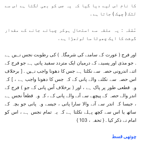
کا نام اس لیے دیا گیا کہ یہ جس کو بھی لگتا ہے اس سے
لٹک ( چپک ) جاتا ہے .
مُضْغَہ : یہ علقہ سے استحال ہوکر چبائے جانے کے مقدار
گوشت کا ایک چھوٹا سا لوتھڑا ہے .
اور فرج ( عورت کے سامنے کی شرمگاہ ) کی رطوبت نجس نہیں ہے
. جو مذی اور پسینے کے درمیان ایک متردد سفید پانی ہے جو فرج کے
اتنے اندرونی حصہ سے نکلتا ہے جس کا دھونا واجب نہیں . [ برخلاف
اس حصہ سے نکلنے والے پانی کے کہ جس کا دھونا واجب ہے ، ] کہ
وہ قطعی طور پر پاک ہے ، اور ( برخلاف اُس پانی کے جو ) فرج کے
اندر والے حصہ کے پیچھے سے آنے والے پانی کے ، کہ وہ قطعاً نجس ہے
، جیسا کہ اندر سے آنے والا سارا پانی ، جیسے وہ پانی جو بچہ کے
ساتھ یا اس سے کچھ پہلے نکلتا ہے کہ یہ تمام نجس ہے ، اس کو
امام نے ذکر کیا . { تحفہ ، 103 }
چوتھی قسط