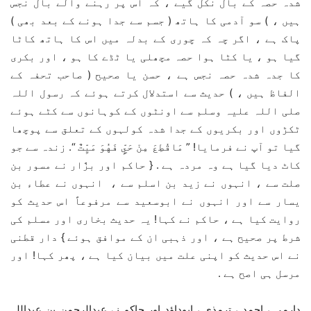
شدہ حصہ کے بال نکل گیے ، کہ اس پر رہنے والے بال نجس
ہیں ، ) سو آدمی کا ہاتھ ( جسم سے جدا ہونے کے بعد بھی )
پاک ہے ، اگر چہ کہ چوری کے بدلہ میں اس کا ہاتھ کاٹا
گیا ہو ، یا کٹا ہوا حصہ مچھلی یا ٹڈے کا ہو ، اور بکری
کا جدہ شدہ حصہ نجس ہے ، حسن یا صحیح ( صاحب تحفہ کے
الفاظ ہیں ، ) حدیث سے استدلال کرتے ہوئے کہ رسول اللہ
صلی اللہ علیہ وسلم سے اونٹوں کے کوہانوں سے کٹے ہوئے
ٹکڑوں اور بکریوں کے جدا شدہ کولہوں کے تعلق سے پوچھا
گیا تو آپ نے فرمایا! ” مَاقُطِعَ مِنْ حَيٍّ فَهُوَ مَيِّتٌ “. زندہ سے جو
کاٹ دیا گیا ہے وہ مردہ ہے . { حاکم اور بزَّار نے مسور بن
صلت سے ، انہوں نے زید بن اسلم سے ، انہوں نے عطاء بن
یسار سے اور انہوں نے ابوسعید سے مرفوعاً اس حدیث کو
روایت کیا ہے ، حاکم نے کہا! یہ حدیث بخاری اور مسلم کی
شرط پر صحیح ہے ، اور ذہبی ان کے موافق ہوئے } دار قطنی
نے اس حدیث کو اپنی علت میں بیان کیا ہے ، پھر کہا! اور
مرسل ہی اصح ہے .
دارمی ، احمد ، ترمذی ، ابوداؤد اور حاکم نے عبدالرحمن بن عبداللہ