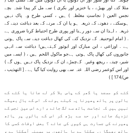
مثلا کتے اور بھیڑے ، یا خنزیر اور بکری ) سے مل کر پیدا شدہ بچے
نجس العین ( نجاستِ مغلظہ ) ہیں ، کسی طرح وہ پاک نہیں
ہوسکتے ، دھونے کے ذریعہ ہو یا ان کے مرنے کے بعد دباغت دینے کے
ذریعہ ، لہذا ان سے دور رہنا اور پوری طرح احتیاط کرنا ضروری ہے
. ( امام ابوحنیفہ کے نزدیک کتے کی کھال دباغت دینے سے پاک ہوتی
ہے . اوزاعی ، ابن مبارک اور ابوثور کہتےہیں! دباغت سے انہی
جانوروں کی کھال پاک ہوتی ہےجو ماکول اللحم ہیں ، ( ایسے میں
شیر، چیتے ، ریچھ وغیرہ کےچمڑے ان کے نزدیک پاک نہیں ہوں گے )
اور اس کوعمر رضی اللہ عنہ سے بھی روایت کیا گیا ہے . [ التھذیب ،
ص/174 ] )
کتے کو مسجد یا گھر کے پاس بلا کر لے جانا یا کتے کے
بالوں پر ہاتھ پھیرنا یہ کہتے ہوئے کہ اس کے بال بھیگے
نہیں ہیں کہ نجاست ہاتھ سے لگ جائے ، ارے اس عین نجس کے
نزدیک جانے اور حد سے بڑھ کر اس کے بالوں پر ہاتھ
پھیرنے کی جسارت ہی کیوں کی جائے ؟ بعض اوقات کسی کا
ہاتھ بھیگا رہ سکتا ہے یا ہاتھوں پر پسینہ آسکتا ہے ،