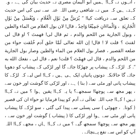
، انہوں نے کہا! ہمیں ابو الیمان مصری نے حدیث بیان کی ہے ، وہ
کہتے ہیں کہ میں نے شافعی رضی اللہ عنہ سے نبی کی اس حدیث
کے تعلق سے دریافت کیا! ” یُرَشُّ مِنْ بَوْلِ الْغُلَامِ ، وَيُغْسَلُ مِنْ بَوْلِ
الْجَارِيَةِ ، وَالْماءَانِ جَمِيْعًا وَاحِدٌ ، قال! لان بول الغلام من الماء والطین
، وبول الجاریة من اللحم والدم ، ثم قال لی! فھمتَ ؟ او قال لی
لقنتَ ؟ قلت لا ! قال! اِن الله تعالی لَمَّا خلق آدم خُلقت حواء من
ضلعه القصیر ، فصار بول الغلام من الماء والطین وصار بول الجاریة
من اللحم والدم ، قال لی فھِمْتَ ؟ قلت! نعم ، قال لی ، نفعك الله به
“. کہ لڑکے کے پیشاب پر چھڑکا جائے گا اور لڑکی کے پیشاب کو دھویا
جائے گا حالانکہ دونوں پانیاں ایک ہی ہیں ، کہا! اس لیے کہ لڑکے کا
پیشاب پانی اور مٹی سے ( بنا ) ہے ، اور لڑکی کا گوشت اور خون سے
، پھر مجھ سے پوچھا! سمجھے؟ یا یہ کہا! یقین ہوا ؟ میں نے کہا!
نہیں ! کہا! جب اللہ تعالٰی نے آدم کو پیدا فرمایا تو حواء ان کی قصیر
( کوتاہ ، چھوٹی ) سی پسلی سے پیدا کی گئی ، سو لڑکے کا پیشاب
پانی اور مٹی سے ہوا اور لڑکی کا ( پیشاب ) گوشت اور خون سے ،
پھر مجھ سے پوچھا! سمجھ گیے ؟ میں نے کہا! ہاں ، مجھے کہا! اللہ
آپ کو اس سے نفع پہنچائے .