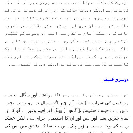
نزدیک کتے کا جھوٹا نجس ہے ، جس برتن میں اس نے منہ
ڈوبایا ہے اس کو دھویا جائے گا اور اس کو دھونا برتن کے
نجس ہونے کی وجہ سے ہے ، اور پاکیزگی کی تاکید کے لیے
سات مرتبہ اور ان میں ایک مرتبہ مٹی ملا کر بھی دھویا
جائے گا . جبکہ امام مالک رحمہ اللہ اس دھونے کو تَعَبُّدی
کہتے ہیں ، اس کو نجاست کی وجہ سے نہیں دھویا جاتا ہے ،
بلکہ ہمیں حکم دیا گیا ہے اور اس حکم پر عمل کرنا ایک
عبادت ہے ، وہ کہتے ہیں! کتے کا جھوٹا پاک ہے ، اور کتے
کا کسی برتن میں منہ ڈوبانے پر اس کا دھونا تعبدی ہے .
دوسری قسط
نجاست کی بہت ساری قسمیں ہیں (1) ہر نشہ آور سَيَّال ، جیسے
ہر قسم کی شراب ، ( نشہ آور چیز اگر سیال نہ ہو تو وہ نجس
نہیں ہے ، جیسے حشيش ،[ گانجہ ] بھنگ اور افیم وغیرہ ، گو کہ یہ
تمام چیزیں نشہ آور ہیں اور ان کا استعمال حرام ہے ، لیکن خشک
رہنے کی وجہ سے یہ چیزیں پاک ہیں ، جیسا کہ دقائق میں اس کی