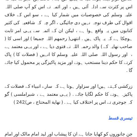
اس پر کثرت سے ادلہ آئی ہیں ، اور ائمہ نے اس کو آپ صلی اللہ
علیہ وسلم کی خصوصیات میں شمار کیا ہے ، سو اس کے خلاف
اقوال کی طرف توجہ نہیں دی جائیگی ، اگر چہ کہ شافعیہ کی کثیر
کتابوں میں یہ واقع ہوا ہے ، لیکن ان کے ائمہ سے یہی امر ثابت
ہوچکا ہے کہ یہ پاک ہیں . انتھی( رحمھم اللہ جمیعا ) اور اسی کا (
صاحب نھایہ کے ) والد رحمہ اللہ نے فتوی دیا ہے ، اور یہی معتمد ہے
، اور رسول اللہ صلی اللہ علیہ وسلم کا انہیں ( فضلات کا ) پاک
کرنے کا حکم دینا مستحب ہونے اور مزید پاکیزگی پر محمول کیا جائے
گا .
زرکشی کہتے ہیں! اور سزاوار ہوتا ہے کہ سارے انبیاء کے فضلات کے
پاکیزہ ہونے کا حکم لگایا جائے . ( یہی معتمد ہے ، شبراملسی ) گو
کہ جوجری نے اس پر اختلاف کیا ہے . ( نھایة المحتاج ، ص/242 )
تیسری قسط
جن جانوروں کو کھایا جاتا ہے ان کا پیشاب اور لید امام مالک اور امام