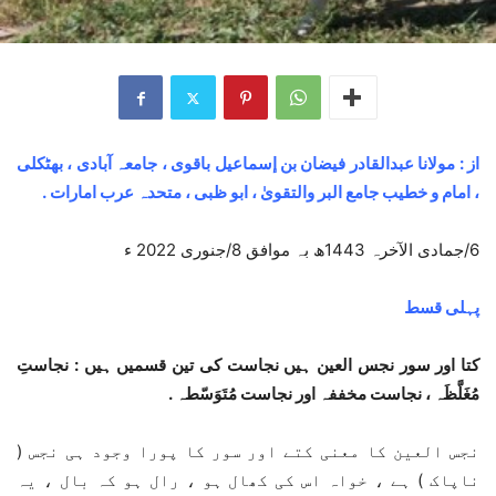
از : مولانا عبدالقادر فیضان بن إسماعيل باقوی ، جامعہ آبادی ، بھٹکلی
، امام و خطیب جامع البر والتقویٰ ، ابو ظبی ، متحدہ عرب امارات .
6/جمادى الآخرہ 1443ھ بہ موافق 8/جنوری 2022 ء
پہلی قسط
کتا اور سور نجس العین ہیں نجاست کی تین قسمیں ہیں : نجاستِ
مُغَلَّظَہ ، نجاست مخففہ اور نجاست مُتَوَسّطہ .
نجس العین کا معنی کتے اور سور کا پورا وجود ہی نجس (
ناپاک ) ہے ، خواہ اس کی کھال ہو ، رال ہو کہ بال ، یہ