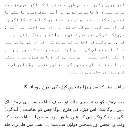
اور چربی وغیرہ کو اس طرح صاف کرنا کہ اگر اس چمڑے کو
پانی میں ڈالا جائے تو بدبو نہ آئے . صرف دھوپ یا مٹی یا
نمک پر سکھانے سے اس کو دباغت نہیں کہا جائے گا اگر چہ
کہ اس سے کھال سوکھ جائے اور اس سے اچھی بو آئے ،
کیونکہ اس کی عفونت ( تعفن ، بو ) تو بہرحال باقی ہی رہے
گی ، اس دلیل کو اخذ کرتے ہوئے کہ اگر اس کو پانی میں
ڈالا جائے تو اس کی بدبو لوٹے گی . دباغت کے دوران پانی
ڈالنا واجب نہیں ، اس بنا پر کہ دباغت چمڑے سے وابستہ
کرنا ہے نہ کہ اس کو دور کرنا ، اور مقصود رطب اور اس کے
غیر سے بھی حاصل ہوتا ہے .
دباغت دینے کے بعد چمڑا متنجس کپڑے کی طرح ہوجائے گا
جب چمڑے کو دباغت دی جائے تو صرف دباغت سے ہی چمڑا پاک
نہیں ہوگا بلکہ اس کپڑے کی طرح ہوگا جس کو نجاست ( گندگی )
لگی ہو ، کیونکہ اس کے عین طاھر ہونے سے پہلے دباغت دینے کے
وقت وہ نجس اور متنجس دواؤں سے ملتا ہے ایسے میں ظاہری جِلد