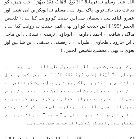
اللہ علیہ وسلم نے فرمایا! ” اِذَ دُبِغَ الْاِهَابُ فَقَدْ طَهُرَ “. جب چمڑے کو
دباغت دی جائے تو وہ پاک ہوتا ہے . مسلم نے ابوبکر بن ابی شیبہ اور
عمرو الناقد سے ، سفیان سے اس حدیث کو روایت کیا ہے . { تلخیص
الحبیر /199 } اس حدیث کو اور بھی ائمۂِ حدیث نے روایت کیا ہے ،
مالک ، شافعی ، احمد ، دارمی ، ابوداؤد ، ترمذی ، نسائی ، ابن ماجہ
، ابن جارود ، طحاوی ، طبرانی ، دارقطنی ، بیہقی ، ابن شاہین اور
بغوی نے بھی ، محشئ تلخیص الحبیر . }
ایک اور حدیث میں اللہ کے رسول صلی اللہ علیہ وسلم نے
فرمایا! ” أَيُّمَا اِهَابٍ دُبِغَ فَقَدْ طَهُرَ “. جب بھی کوئی کھال
دباغت دی جائے تو وہ پاک ہوجاتی ہے . { حدیث کو شافعی نے
ابن عیینہ سے ، زید بن اسلم سے ، ابن وعلہ سے ، ابن عباس
رضی اللہ عنہما سے روایت کیا ہے ، کہتے ہیں کہ میں نے
رسول اللہ صلی اللہ علیہ وسلم سے اس حدیث کو کہتے ہوئے
سنا ، اسی طرح ترمذی نے اپنی ” جامع ” میں قتیبہ سے ،
سفیان سے روایت کر کے کہا کہ حدیث حسن صحیح ہے .
ایک اور حدیث میں رسول اللہ صلی اللہ علیہ وسلم نے فرمایا! ”