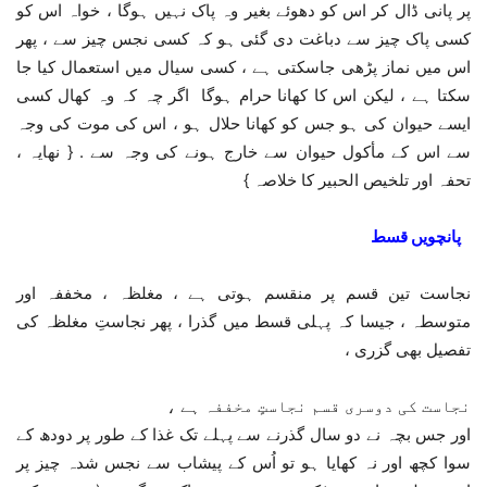
پر پانی ڈال کر اس کو دھوئے بغیر وہ پاک نہیں ہوگا ، خواہ اس کو
کسی پاک چیز سے دباغت دی گئی ہو کہ کسی نجس چیز سے ، پھر
اس میں نماز پڑھی جاسکتی ہے ، کسی سیال میں استعمال کیا جا
سکتا ہے ، لیکن اس کا کھانا حرام ہوگا اگر چہ کہ وہ کھال کسی
ایسے حیوان کی ہو جس کو کھانا حلال ہو ، اس کی موت کی وجہ
سے اس کے مأکول حیوان سے خارج ہونے کی وجہ سے . { نھایہ ،
تحفہ اور تلخیص الحبیر کا خلاصہ }
پانچویں قسط
نجاست تین قسم پر منقسم ہوتی ہے ، مغلظہ ، مخففہ اور
متوسطہ ، جیسا کہ پہلی قسط میں گذرا ، پھر نجاستِ مغلظہ کی
تفصیل بھی گزری ،
نجاست کی دوسری قسم نجاستٍ مخففہ ہے ،
اور جس بچہ نے دو سال گذرنے سے پہلے تک غذا کے طور پر دودھ کے
سوا کچھ اور نہ کھایا ہو تو اُس کے پیشاب سے نجس شدہ چیز پر