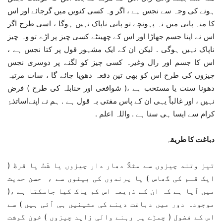
ہونے کی وجہ سے نجس ہے ، اگر وہ کسی کنویں میں گرجائے اور اس
کا منہ پانی میں نہ پہونچے تو پانی ناپاک نہیں ہوگا ، اسی طرح اگر
اس نے اپنا جسم جھاڑا اور اس کے چھینٹے کسی چیز پر اڑے تو وہ چیز
ناپاک نہیں ہوگی . لیکن ان کے ایک مشہور قول پر کتا نجس ہے ،
اس کا جسم اور رال وغیرہ کسی چیز کو لگنے پر دوسری نجس
چیزوں کی طرح اس کو بھی تین دفعہ دھویا جائے گا ، سات مرتبہ
دھونا سنت یا مستحب ہے ،( شوافعی اور حنابلہ کی طرح ) فرض
نہیں ، اور غالباً یہی ان کے پاس مفتی بہ قول ہے . ہم نے اپنےاساتذۂِ
کرام سے ایسا ہی سنا ہے . واللہ اعلم .
دباغت کا طریقہ
تیز وتند چیزوں سے مثلاً دھار دار چیزوں یا شَتّْ یا قرظ (
ایک قسم کی گھاس ) یا پرندوں کی بیٹوں سے ، حسن حدیث
میں آیا ہے کہ ان کے ذریعہ اس کو پاک کیا جاسکتا ہے ،(
موجودہ دور میں دباغت دینے کی مشینیں ہی آئی ہیں ) سے
اس کے فضول ( چمڑے پر رہنے والی زاید چیزوں ) خون گوشت