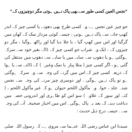
*
نجس العین کسی طور سے بھی پاک نہیں ہوتی مگر دوچیزوں کے
*
جو چیز عین نجس ہے وہ کسی طرح بھی دھونے یا کسی چیز کے اندر
کھپ جانے سے پاک نہیں ہوتی ، جیسے کوئی مردار نمک کے کھان میں
گرگیا اور اس میں کھپ گیا ، یا جلا دیا گیا اور راکھ ہوگیا ، مگر دو
چیزوں کے ، ایک وہ شراب جو کسی چیز کے ڈالے بغیر خود سے سرکہ
ہوگئی ہو یا دھوپ سے سایے میں یا سایے سے دھوپ میں منتقل کی
گئی ہو ، اگر کسی چیز ( مثلا پیاز یا نمک وغیرہ ) کے ڈالنے سے یا ہوا
کے ذریعہ کسی چیز کے اس میں گرنے کی وجہ سے وہ سرکہ ہوگئی
ہو تو پاک نہیں ہوگی . اور دوسری چیز مرنے کی وجہ سے نجس
شدہ جلد ، خواہ وہ مأکول اللحم حیوان ہو کہ غیر مأکول اللحم ، (
کتے اور سور کے علاوہ ) سو اس کو ظاہری اور اندرونی حصہ میں
دباغت دینے کے بعد یہ پاک ہوگی . اس میں اخبار صحیحہ آنے کی وجہ
سے . جیسے درج ذیل حدیث :
سیدنا ابن عباس رضی اللہ عنہما سے مروی ہے کہ رسول اللہ صلی