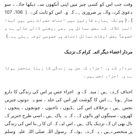
وقت جب اس کو کسی چیز میں اپنی آنکھوں سے دیکھا جائے ، سو
دعویٰ کرنے والے پر ضروری ہے کہ وہ اس کو ثابت کرے . { 106، 107
} . ( چونکہ ہمارے قارئین میں احناف حضرات بھی ہیں لہذا
ائمۂِ ثلاثہ کے بعض مسائل پر بھی روشنی ڈالی جاتی ہے ،
خصوصاً بعض اوقات مسائل احناف پر خصوصی توجہ رہتی ہے . )
مردار اعضاء دیگر ائمہ کرام کے نزدیک
مردار کے وہ اجزاء کہ جن پر زندگی کا رہنا منحصر ہوتا
ہے وہ اجزاء نجس ہیں .
احناف کہتے ہیں : میتہ کے وہ اجزاء جس پر اس کی زندگی کا دارو
مدار ہوتا ہے اس کا گوشت اور اس کی جلد ، سو یہ دونوں چیزیں
نجس ہیں ، برخلاف اس کی ہڈیوں ، ناخنوں ، چونچوں ، پنجوں ،
کھروں ، سینگوں اور بالوں کے ، کہ یہ پاک ہیں ، اسی طرح خنزیر کے
بال بھی ان کے نزدیک پاک ہیں ، اس لیے کہ ان کا رہنا اس کی زندگی
پر منحصر نہیں ، یہ کہتے ہوئے کہ رسول اللہ صلی اللہ علیہ وسلم