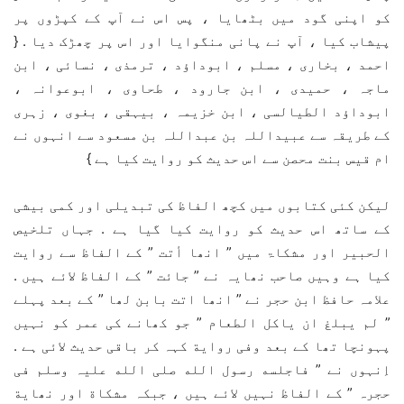
کو اپنی گود میں بٹھایا ، پس اس نے آپ کے کپڑوں پر
پیشاب کیا ، آپ نے پانی منگوایا اور اس پر چھڑک دیا . {
احمد ، بخاری ، مسلم ، ابوداؤد ، ترمذی ، نسائی ، ابن
ماجہ ، حمیدی ، ابن جارود ، طحاوی ، ابوعوانہ ،
ابوداؤد الطیالسی ، ابن خزیمہ ، بیہقی ، بغوی ، زہری
کے طریقہ سے عبیداللہ بن عبداللہ بن مسعود سے انہوں نے
ام قیس بنت محصن سے اس حدیث کو روایت کیا ہے }
لیکن کئی کتابوں میں کچھ الفاظ کی تبدیلی اور کمی بیشی
کے ساتھ اس حدیث کو روایت کیا گیا ہے . جہاں تلخیص
الحبیر اور مشکاۃ میں ” انھا أتت ” کے الفاظ سے روایت
کیا ہے وہیں صاحب نھایہ نے ” جائت ” کے الفاظ لائے ہیں .
علامہ حافظ ابن حجر نے ” انھا اتت بابن لھا ” کے بعد پہلے
” لم یبلغ ان یاکل الطعام ” جو کھانے کی عمر کو نہیں
پہونچا تھا کے بعد وفی روایة کہہ کر باقی حدیث لائی ہے .
اِنہوں نے ” فاجلسه رسول الله صلی الله علیہ وسلم فی
حجرہ ” کے الفاظ نہیں لائے ہیں ، جبکہ مشکاة اور نھایة