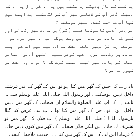
یا کتے کے بال بھیگے رہ سکتے ہیں یا اس کی رال یا اس کا
بھیگا کُھر آپ کی لاعلمی میں آپ کو لگ سکتا ہے ایسے میں
کیا آپ کا جسم گندہ نہیں ہوسکتا ؟
تو پھر آدمی کا سوکھا فضلہ ( گو ) ہی ہاتھ میں رکھ لو اور
کہو کہ ہاتھ تو نجس اسی وقت ہوگا جب اس میں تری ہو ،
چونکہ یہ تَرْ نہیں بلکہ خشک ہے اس لیے میں اس کو اپنے
ہاتھ پر رکھتا ہوں ، کیا کوئی سلیم الطبع آدمی انسانی
فضلہ کو ہاتھ میں لینا پسند کرے گا ؟ خواہ وہ خشک ہی
کیوں نہ ہو ؟
یاد رہے کہ جس کے گھر میں کتا ہو تو اس کے گھر کے اندر فرشتے
داخل نہیں ہوسکتے ، اور رسول اللہ صلی اللہ علیہ وسلم سے یہ
ثابت ہے کہ آپ علیہ الصلوة والسلام ان صحابی کے گھر میں نہیں
داخل ہوتے تھے جن کے گھر میں کتا تھا ، آپ سے عرض کیا گیا!
یارسول اللہ! ( صلی اللہ علیہ وسلم ) آپ فلان کے گھر میں تو
تشریف لے جاتے ہیں لیکن فلان صحابی کے گھر میں کیوں نہیں جاتے
؟ فرمایا! اس لیے کہ اس کے گھر میں کتا ہے . حدیث ملاحظہ کیجیے .