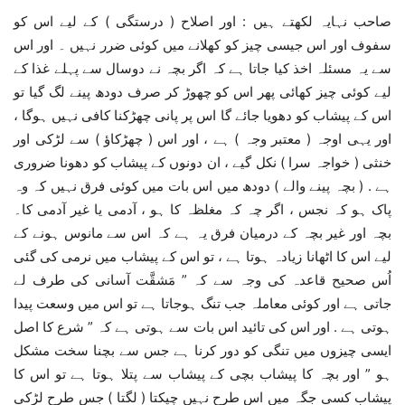
صاحب نہایہ لکھتے ہیں : اور اصلاح ( درستگی ) کے لیے اس کو
سفوف اور اس جیسی چیز کو کھلانے میں کوئی ضرر نہیں ۔ اور اس
سے یہ مسئلہ اخذ کیا جاتا ہے کہ اگر بچہ نے دوسال سے پہلے غذا کے
لیے کوئی چیز کھائی پھر اس کو چھوڑ کر صرف دودھ پینے لگ گیا تو
اس کے پیشاب کو دھویا جائے گا اس پر پانی چھڑکنا کافی نہیں ہوگا ،
اور یہی اوجہ ( معتبر وجہ ) ہے ، اور اس ( چھڑکاؤ ) سے لڑکی اور
خنثی ( خواجہ سرا ) نکل گیے ، ان دونوں کے پیشاب کو دھونا ضروری
ہے . ( بچہ پینے والے ) دودھ میں اس بات میں کوئی فرق نہیں کہ وہ
پاک ہو کہ نجس ، اگر چہ کہ مغلظہ کا ہو ، آدمی یا غیر آدمی کا۔
بچہ اور غیر بچہ کے درمیان فرق یہ ہے کہ اس سے مانوس ہونے کے
لیے اس کا اٹھانا زیادہ ہوتا ہے ، تو اس کے پیشاب میں نرمی کی گئی
اُس صحیح قاعدہ کی وجہ سے کہ ” مَشقَّت آسانی کی طرف لے
جاتی ہے اور کوئی معاملہ جب تنگ ہوجاتا ہے تو اس میں وسعت پیدا
ہوتی ہے . اور اس کی تائید اس بات سے ہوتی ہے کہ ” شرع کا اصل
ایسی چیزوں میں تنگی کو دور کرنا ہے جس سے بچنا سخت مشکل
ہو ” اور بچہ کا پیشاب بچی کے پیشاب سے پتلا ہوتا ہے تو اس کا
پیشاب کسی جگہ میں اس طرح نہیں چپکتا ( لگتا ) جس طرح لڑکی