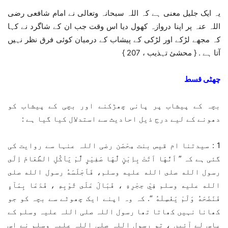
یہ ایک جلیل معنی ہے کہ اللہ سبحانہ وتعالی نے امام شافعی رضی
اللہ عنہ پر اپنا دروازہ کھول دیا اس وقت جب ان کے شاگرد نے کہا
کہ مجھے لڑکے اور لڑکی کے پیشاب کے درمیان کوئی فرق نظر نہیں
آتا ہے . { محشئ تہذیب ، 207 }
چھٹی قسط
بچہ کے پیشاب پر پانی چھڑکنے اور بچی کے پیشاب کو
دھونے کے لیے درج ذیل احادیث سے استدلال کیا گیا ہے :
1 : سیدتنا ام قیس بنت مِحْصَن رضی اللہ عنہا سے روایت کی
گئی ہے کہ ” اَنَّهَا اَتَتْ بِاِبْنٍ لَّهَا صَغِيْرٍ لََّمْ يَاْكُلِ الطَّعَامَ اِلَى
رسول الله صلى الله عليه وسلم، فَاَجْلَسَهُ رسول الله صلى
الله عليه وسلم فِيْ حِجْرِهِ ، فَبَالَ عَلَى ثَوْبِهِ ، فَدَعَا بِمَآءٍ
فَنَضَحَهُ وَلَمْ يَغْسِلْهُ “. کہ وہ اپنے ایک چھوٹے سے بچہ کو جو
کھانا نہیں کھاتا تھا رسول اللہ صلی اللہ علیہ وسلم کے
پاس لے آئیں ، تو رسول اللہ صلی اللہ علیہ وسلم نے اس