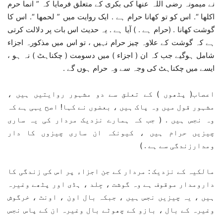
نے میمونہ رضی اللہ عنھا کی بکری کے متعلق فرمایا کہ ” انما حرم
اکلھا “. اس کو تو کھانا حرام ہے . ایک روایت میں ” لحمھا “. اس کا
گوشت کھانا . (حرام ہے . ) آیا ہے . یہ حدیث اس بات پر دلالت کرتی
ہے کہ گوشت کے علاوہ چیز حرام نہیں ، تو اس میں مذکورہ اجزاء
شامل ہوگیے جب کہ ان ( اجزاء ) میں دسومت ( چکناہٹ ) نہ ہو ،
ایسے میں چکناہٹ کی وجہ سے وہ حرام ہوں گے .
اعصاب( پٹھوں ) کے تعلق سے دو مشہور روایتیں ہیں ،
مشہور قول میں وہ پاک ہیں ، بعضوں نے کہا! اصح یہی ہے کہ
وہ نجس ہیں . ( جب کہ ہمارے نزدیک مردار کی یہ ساری
چیزیں حرام ہیں ، کیونکہ ان ساری چیزوں کا دار
ومدارزندگی سے ہے . )
مالکیہ کے نزدیک : مردار کے جن اجزاء پر اس کی زندگی کا
دارومدار موقوف ہے وہ گوشت ، جِلد ، ہڈی اور پٹھے وغیرہ
ہیں ، یہ چیزیں نجس ہیں ، جبکہ بال اون ، اونٹ ، خرگوش
وغیرہ کے بال ، بازو کے چھوٹے بال وغیرہ ان کے پاس نجس