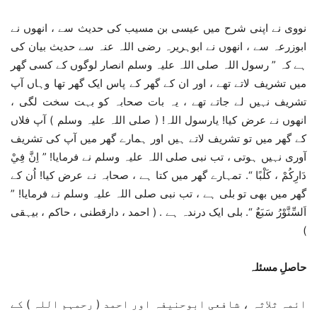
نووی نے اپنی شرح میں عیسی بن مسیب کی حدیث سے ، انھوں نے
ابوزرعہ سے ، انھوں نے ابوہریرہ رضی اللہ عنہ سے حدیث بیان کی
ہے کہ ” رسول اللہ صلی اللہ علیہ وسلم انصار لوگوں کے کسی گھر
میں تشریف لاتے تھے ، اور ان کے گھر کے پاس ایک گھر تھا وہاں آپ
تشریف نہیں لے جاتے تھے ، یہ بات صحابہ کو بہت سخت لگی ،
انھوں نے عرض کیا! یارسول اللہ! ( صلی اللہ علیہ وسلم ) آپ فلاں
کے گھر میں تو تشریف لاتے ہیں اور ہمارے گھر میں آپ کی تشریف
آوری نہیں ہوتی ، تب نبی صلی اللہ علیہ وسلم نے فرمایا! ” اِنَّ فِيْ
دَارِكُمْ ، كَلْبًا “. تمہارے گھر میں کتا ہے ، صحابہ نے عرض کیا! اُن کے
گھر میں بھی تو بلی ہے ، تب نبی صلی اللہ علیہ وسلم نے فرمایا! ”
اَلسِّنَّوْرُ سَبَعٌ “. بلی ایک درندہ ہے . ( احمد ، دارقطنی ، حاکم ، بیہقی
)
حاصلِ مسئلہ
ائمہ ثلاثہ ، شافعی ابوحنیفہ اور احمد ( رحمہم اللہ ) کے