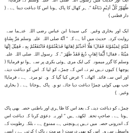
طُهُوْرُ كُلِّ اَدِيْمٍ دَبَاغُهُ “. ہر کھال کا پاک ہونا اس کا دباغت دینا ہے . {
دار قطنی }
ایک اور بخاری وغیرہ کی سیدنا ابن عباس رضی اللہ عنہما سے
روایت کردہ حدیث میں آتا ہے کہ ” اَنَّهُ صلی اللہ علیہ وسلم مَرَّ بِشَاةٍ
مَّيْتَةٍ لِمَيْمُوْنَةَ فَقَالَ! هَلَّا اَخَذْتُمْ اِهَابَهَا فَدَبَغْتُمُوْهُ فَانْتَفَعْتُمْ بِهِ ، فَقِيْلَ إِنَّهَا
مَيْتَةٌ ، فقال! أَيُّمَا اِهَابٍ دُبِغَ فَقَدْ طَهُرَ “. کہ رسول اللہ صلی اللہ علیہ
وسلم کا گزر میمونہ کی ایک مری ہوئی بکری پر سے ہوا تو فرمایا! (
پوچھا ) کیوں نہیں تم نے اس کے چمڑے کو لیا کہ اس کو دباغت دیتے
اور اس سے فائدہ اٹھاتے ؟ عرض کیا گیا کہ وہ تو مردہ ہے ، فرمایا!
جب بھی کوئی چمڑا دباغت دیا جائے تو وہ پاک ہوجاتا ہے . { بخاری
وغیرہ }
چمڑے کو دباغت دینے کے بعد اس کا ظاہری اور باطنی حصہ بھی پاک
ہوتا ہے . صاحبِ تحفہ لکھتے ہیں ” اور یہ دعوَى کرنا کہ دباغت اس
کے اندرونی حصہ میں نہیں پہونچتی ہے ممنوع ہے ، بلکہ رطوبت کے
واسطے سے وہ اس کو بھی درست ( مرمت ، پاک ) کرتی ہے ، ایسے