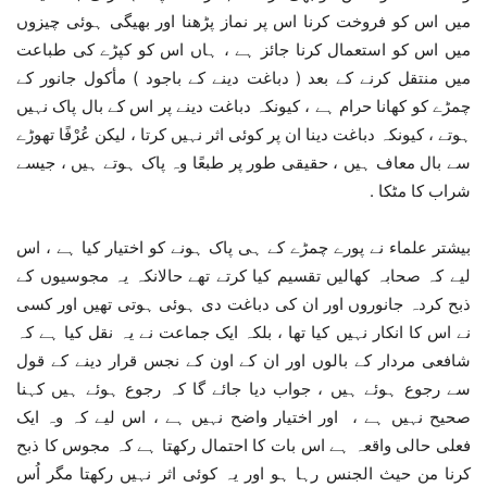
میں اس کو فروخت کرنا اس پر نماز پڑھنا اور بھیگی ہوئی چیزوں
میں اس کو استعمال کرنا جائز ہے ، ہاں اس کو کپڑے کی طباعت
میں منتقل کرنے کے بعد ( دباغت دینے کے باجود ) مأکول جانور کے
چمڑے کو کھانا حرام ہے ، کیونکہ دباغت دینے پر اس کے بال پاک نہیں
ہوتے ، کیونکہ دباغت دینا ان پر کوئی اثر نہیں کرتا ، لیکن عُرْفًا تھوڑے
سے بال معاف ہیں ، حقیقی طور پر طبعًا وہ پاک ہوتے ہیں ، جیسے
شراب کا مٹکا .
بیشتر علماء نے پورے چمڑے کے ہی پاک ہونے کو اختیار کیا ہے ، اس
لیے کہ صحابہ کھالیں تقسیم کیا کرتے تھے حالانکہ یہ مجوسیوں کے
ذبح کردہ جانوروں اور ان کی دباغت دی ہوئی ہوتی تھیں اور کسی
نے اس کا انکار نہیں کیا تھا ، بلکہ ایک جماعت نے یہ نقل کیا ہے کہ
شافعی مردار کے بالوں اور ان کے اون کے نجس قرار دینے کے قول
سے رجوع ہوئے ہیں ، جواب دیا جائے گا کہ رجوع ہوئے ہیں کہنا
صحیح نہیں ہے ، اور اختیار واضح نہیں ہے ، اس لیے کہ وہ ایک
فعلی حالی واقعہ ہے اس بات کا احتمال رکھتا ہے کہ مجوس کا ذبح
کرنا من حیث الجنس رہا ہو اور یہ کوئی اثر نہیں رکھتا مگر اُس