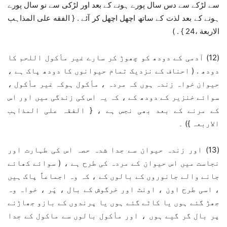
سے لڑکے سے دس سال پورے ہونے کے بعد اور لڑکی سے نو سال پورے
ہونے کے بعد لذت کے ساتھ اچھل اچھل کر آئے . { الفقه علی المذاہب
الاربعة ،24 } . )
(12) آدمی کے دودھ کو چھوڑ کر سارے غیر مأکول اللحم کا
دودھ . ( احناف کے نزدیک تمام حیوانوں کا دودھ پاک ہے ،
حیوان خواہ زندہ ہوں کہ مردہ ، مأکول ہوکہ غیر مأکول ،
سوائے خنزیر کے دودھ کے ، کہ یہ اس کی زندگی میں اور اس
کے مرنے کے بعد بھی نجس ہے ، { الفقہ علی المذاہب
الاربعہ }) ۔
(13) اور زندہ حیوان سے جدا شدہ حصہ اس کی طہارت اور
نجاست میں اس حیوان کے مردہ کی طرح ہے ، ( سوائے کھائے
جانے والے جانوروں کے بالوں کے ، کہ وہ اجماعاً پاک ہیں
، اسی طرح اون ، اونٹ اور خرگوش کے بال ، پَر ، خواہ وہ
جھڑ گئے ہوں یا کاٹے گئے ہوں یا پرندوں کے بازو جھاڑنے
پر بال گر گیے ہوں ، اور مأکول بالوں سے ماکول کے جدا