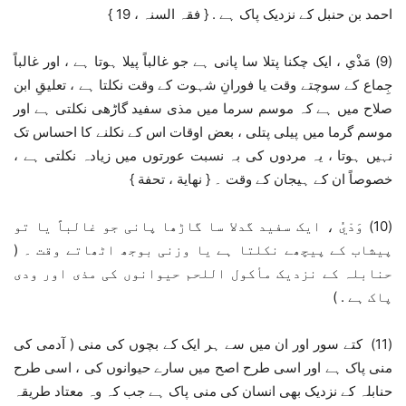
احمد بن حنبل کے نزدیک پاک ہے . { فقہ السنہ ، 19 }
(9) مَذْي ، ایک چکنا پتلا سا پانی ہے جو غالباً پیلا ہوتا ہے ، اور غالباً
جِماع کے سوچتے وقت یا فورانِ شہوت کے وقت نکلتا ہے ، تعلیقِ ابن
صلاح میں ہے کہ موسم سرما میں مذی سفید گاڑھی نکلتی ہے اور
موسم گرما میں پیلی پتلی ، بعض اوقات اس کے نکلنے کا احساس تک
نہیں ہوتا ، یہ مردوں کی بہ نسبت عورتوں میں زیادہ نکلتی ہے ،
خصوصاً ان کے ہیجان کے وقت ۔ { نھایة ، تحفة }
(10) وَدْيُ ، ایک سفید گدلا سا گاڑھا پانی جو غالباً یا تو
پیشاب کے پیچھے نکلتا ہے یا وزنی بوجھ اٹھاتے وقت ۔ (
حنابلہ کے نزدیک مأکول اللحم حیوانوں کی مذی اور ودی
پاک ہے . )
(11) کتے سور اور ان میں سے ہر ایک کے بچوں کی منی ( آدمی کی
منی پاک ہے اور اسی طرح اصح میں سارے حیوانوں کی ، اسی طرح
حنابلہ کے نزدیک بھی انسان کی منی پاک ہے جب کہ وہ معتاد طریقہ