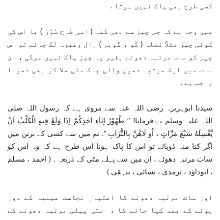
کسی طرح بھی پاک نہیں ہوتا .
یہی وجہ ہے کہ جس چیز سے بھی کتا ( اسی طرح سُوَّرْ ) یا اس کی
کوئی چیز مثلاً فضلہ ( گُو ، گوبر ) رال وغیرہ لگ جائے تو اس
چیز کو سات مرتبہ دھوئے بغیر وہ چیز پاک نہیں ہوگی ، ان
سات میں ایک مرتبہ دھول والی پاک مٹی ملا کر بھی دھونا
واجب ہے .
سیدنا ابوہریرہ رضی اللہ عنہ سے مروی ہے کہ رسول اللہ صلی
اللہ علیہ وسلم نے فرمایا! ” طُهُوْرُ اِنَآءِ اَحَدِكُمْ اِذَا وَلَغَ فِيهِ الْكَلْبُ اَنْ
يَّغْسِلَهُ سَبْعَ مَرِّاتٍ ، اُو لَاهُنَّ بِالتُّرَابِ “. تم میں سے کسی کے برتن میں
اگر کتا منہ ڈوبائے تو اس کا پاک ہونا اس طرح ہے کہ وہ اس کو
سات مرتبہ دھوئے ، ان میں سے پہلے مٹی کے ذریعہ . ( احمد ، مسلم
، ابوداؤد ، ترمذی ، نسائی ، بیہقی )
اور سات مرتبہ دھونے کا اعتبار نجاست عینیہ کے دور
ہونے کے بعد کیا جائے گا ، مٹی پہلی مرتبہ دھونے کے