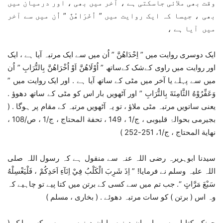
وقت بھی ملائی جاسکتی ہے ، آخر میں بھی ، اور درمیان میں
بھی ، جیسا کہ ایک روایت میں ” اُخْرَاهُنَّ ” اُن میں سے آخر
میں آیا ہے ،
ایک دوسری روایت میں ” اِحْدَاهُنَّ ” اُن میں سے ایک مرتبہ آیا ہے ، ایک
اور روایت میں راوی کےشک کےساتھ ” اُوْلَاهُنَّ اَوْ اُخْرَاهُنَّ بِالتُّرَابِ ” اُن
میں سے پہلے یا آخر میں مٹی کے ساتھ آیا ہے . اور ایک روایت میں ”
وَعَفِّرُوْهُ الثَّامِنَةَ بِالتُّرَابِ ” اور آٹھویں بار اس کو مٹی کے ساتھ دھوؤ .
یعنی ساتویں مرتبہ مٹی ملاؤ ، تو یہ آٹھویں مرتبہ کے مقام پر ہوگا . (
بجیرمی بحوالۂ قلیوبی ، ج/1 ، 149 ، تحفة المحتاج ، ج/1 ، ص/108 ،
نھاية المحتاج ، ج/1، 251-252 )
سیدنا ابوہریرہ رضی اللہ عنہ سے منقول ہے کہ رسول اللہ صلی
اللہ علیہ وسلم نے فرمایا! ” اِذَ شَرِبَ الْكَلْبُ فِيْ اِنَآءِ اَحَدِكُمْ ، فَلْيَغْسِلْهُ
سَبْعَ مَرَّاتٍ “. جب تم میں سے کسی کے برتن میں کتا پیے تو چاہیے کہ
وہ اس ( برتن ) کو سات مرتبہ دھوئے . ( بخاری ، مسلم )
چونکہ کتا اور سور اور ان دونوں یا ان دونوں میں سے کسی ایک (