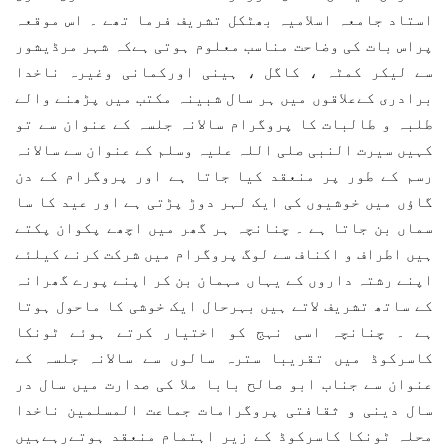
استاد جامعہ اسلامیہ بھٹکل تشریف فرما تھے ۔ اس موقعہ
پراس بات کی وضاحت مناسب معلوم ہوتی ہےکہ شہر مرڈیشور
سے لیکر کمٹہ ، کاگل ، ہینی اورکمانی وغیرہ ناخدا
برادری کےعلاقوں میں ہر سال شبینہ مکتب میں پڑھنے والے
طلبہ و طالبات کا پروگرام سالانہ جلسہ کے عنوان سے تو
کہیں سیرت النبی صلی اللہ علیہ وسلم کے عنوان سے سالانہ
رسم کے طور پر منعقد کیا جاتا ہے اور پروگرام کے دن
گاؤں میں خوشیوں کی ایک لہر دوڑ پڑتی ہے اور عید کا سا
سماں بن جاتا ہے ۔ چنانچہ ہر گھر میں اچھے پکوان پکتے
ہیں اطراف و اکناف سے لوگ پروگرام میں شرکت کرنے کیلئے
اپنے رشتہ داروں کے یہاں مہمان بن کر اپنے پورے گھرانہ
کے ساتھ تشریف لاتے ہیں بہرحال ایک خوشی کا ماحول ہوتا
ہے ۔ چنانچہ اسی نہج کو اختیار کرتے ہوئے ٹونکا
کاسرکوڈ میں تقریبا سترہ سالوں سے سالانہ جلسہ کے
عنوان سے جناب ابو صالح بابا ملا کی صدارت میں سال در
سال دینی و ثقافتی پروگرامات جماعت المسلمین ناخدا
محلہ ٹونکا کاسرکوڈ کے زیر اہتمام منعقد ہوتےرہےہیں