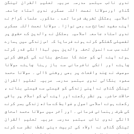
ندوی نائب مہتمم مدرسہ عربیہ تعلیم القران تینگن
گنڈی اورمولانا نعمت اللہ عسکری ندوی استاد جامعہ
اسلامیہ بھٹکل تشریف فرما تھے ۔ مذکورہ علماء کرام نے
اپنے مفید نصائح سے بھی نوازا ۔ مولانا نعمت اللہ عسکری
ندوی استاد جامعہ اسلامیہ بھٹکل نے والدین کے حقوق پر
تفصیلی گفتگو کرتے ہوئے فرمایا کہ اس زندگی میں ہمارے
لئے سب سے انمول تحفہ والدین ہیں لہذا انکی قدر کرتے
ہوئے اپنے آپ کو جنت کا مستحق بنانے کی کوشش کرنی
چاہئے اور انکی نافرمانی سے باز رہنا چاہئے مولانا
موصوف نے چند واقعات پر بھی روشنی ڈالی ۔ مولانا محمد
سعود بنگالی ندوی مہتمم مدرسہ عربیہ تعلیم القران
تینگن گنڈی نے اپنی زندگی کو قیمتی سے قیمتی بنانے ،
حالات حاضرہ پر نظر رکھنے اور اپنے آپ کو اسلام پر باقی
رکھتے ہوئے اسلامی اصول و ضوابط کے ساتھ زندگی بسر کرنے
کی طرف رہنمائی فرمائی ۔ اور آخر میں مولانا محمد اسحاق
ڈانگی ندوی نائب مہتمم مدرسہ عربیہ تعلیم القران
تینگن گنڈی نے اولاد کی تربیت دینی نقطۂ نظر سے کرنے