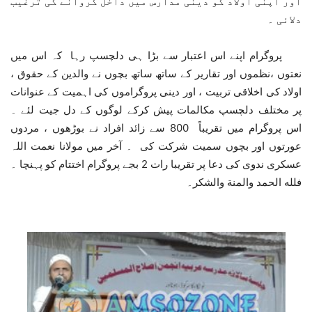
اور اپنی اولاد کو دینی مدارس میں داخل کروانے کی ترغیب
دلائی ۔
پروگرام اپنے اس اعتبار سے بڑا ہی دلچسپ رہا کہ اس میں
نعتوں ،نظموں اور تقاریر کے ساتھ ساتھ بچوں نے والدین کے حقوق ،
اولاد کی اخلاقی تربیت ، اور دینی پروگراموں کی اہمیت کے عنوانات
پر مختلف دلچسپ مکالمات پیش کرکے لوگوں کے دل جیت لئے ۔
اس پروگرام میں تقریباً 800 سے زائد افراد نے بوڑھوں ، مردوں
عورتوں اور بچوں سمیت شرکت کی ۔ آخر میں مولانا نعمت اللہ
عسکری ندوی کی دعا پر تقریبا رات 2 بجے پروگرام اختتام کو پہنچا ۔
فلله الحمد والمنة والشكر۔