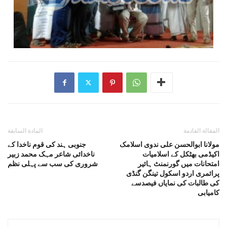
المقالة القادمة
المادة السابقة
مولانا ابوالحسن علی ندوی اسلامک
جنوبی ہند کی قوم ناخدا کے
اکیڈمی بھٹکل کے اسلامیات
ناخدائی شاعر مہک محمد زبیر
امتحانات میں گورنمنٹ ہائیر
شروری کی سب سے پہلی نظم
پرائمری اردو اسکول تینگن گنڈی
کی طالبات کی نمایاں فیصدسے
کامیابی