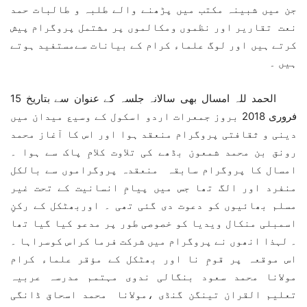
جن میں شبینہ مکتب میں پڑھنے والے طلبہ و طالبات حمد
نعت تقاریر اور نظموں ومکالموں پر مشتمل پروگرام پیش
کرتے ہیں اور لوگ علماء کرام کے بیانات سےمستفید ہوتے
ہیں ۔
الحمد للہ امسال بھی سالانہ جلسہ کے عنوان سے بتاریخ 15
فروری 2018 بروز جمعرات اردو اسکول کے وسیع میدان میں
دینی و ثقافتی پروگرام منعقد ہوا اور اس کا آغاز محمد
رونق بن محمد شمعون بڈھے کی تلاوت کلامِ پاک سے ہوا ۔
امسال کا پروگرام سابقہ منعقدہ پروگراموں سے بالکل
منفرد اور الگ تھا جس میں پیامِ انسانیت کے تحت غیر
مسلم بھائیوں کو دعوت دی گئی تھی ۔ اوربھٹکل کے رکنِ
اسمبلی منکال ویدیا کو خصوصی طور پر مدعو کیا گیا تھا
۔ لہذا انھوں نے پروگرام میں شرکت فرما کراس کوسراہا ۔
اس موقعہ پر قومِ نا اور بھٹکل کے مؤقر علماء کرام
مولانا محمد سعود بنگالی ندوی مہتمم مدرسہ عربیہ
تعلیم القران تینگن گنڈی ،مولانا محمد اسحاق ڈانگی