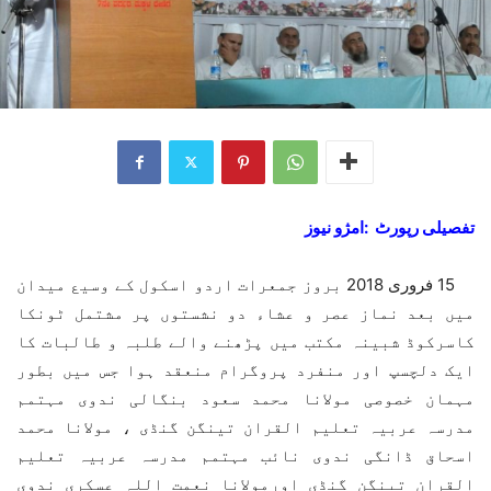
تفصیلی رپورٹ :امژو نیوز
15 فروری 2018 بروز جمعرات اردو اسکول کے وسیع میدان
میں بعد نماز عصر و عشاء دو نشستوں پر مشتمل ٹونکا
کاسرکوڈ شبینہ مکتب میں پڑھنے والے طلبہ و طالبات کا
ایک دلچسپ اور منفرد پروگرام منعقد ہوا جس میں بطور
مہمان خصوصی مولانا محمد سعود بنگالی ندوی مہتمم
مدرسہ عربیہ تعلیم القران تینگن گنڈی ، مولانا محمد
اسحاق ڈانگی ندوی نائب مہتمم مدرسہ عربیہ تعلیم
القران تینگن گنڈی اورمولانا نعمت اللہ عسکری ندوی