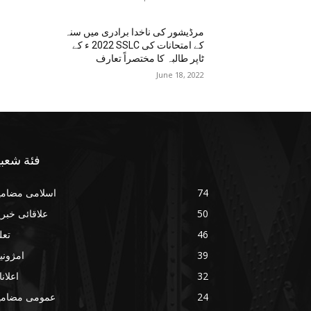
مرڈیشور کی ناخدا برادری میں سنہ
2022 ء کے SSLC کے امتحانات کی
ٹاپر طالبہ کا مختصراً تعارف
June 18, 2022
فئة شعبي
74
اسلامی مضامی
50
علاقائی خبر
46
تعل
39
امژونی
32
اعلان
24
عمومی مضامی