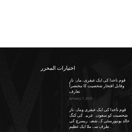
اختيارات المحرر
قوم ناخدا کی ایک عبقری، مایۂِ ناز
وقابل افتخار شخصیت کا مختصراً
تعارف
January 7, 2025
قوم ناخدا کی ایک عبقری ومایۂ ناز
شخصیت کو سعودیہ عربیہ کی کنگ
خالد یونیورسٹی کے شعبۂ ریسرچ کی
طرف سے ملا ایک عظیم...