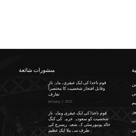
ة
منشورات شائعة
قوم ناخدا کی ایک عبقری، مایۂِ ناز
ن
وقابل افتخار شخصیت کا مختصراً
یں
تعارف
January 7, 2025
یم
وز
قوم ناخدا کی ایک عبقری ومایۂ ناز
شخصیت کو سعودیہ عربیہ کی کنگ
ات
خالد یونیورسٹی کے شعبۂ ریسرچ کی
ن
طرف سے ملا ایک عظیم...