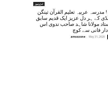
امژونیوز
! مدرسہ عربیہ تعلیم القرآن تینگن
ڈی کے ہر دل عزیز ایک قدیم سابق
تاد مولانا شاہد صاحب ندوی اس
.
amsozone
-
May 31, 2020