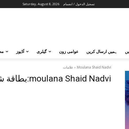
تسجيل الدخول / انضمام
Saturday, August 8, 2026
ں
ہمیں ارسال کریں
عوامی زون
گیلری
آڈیوز
مض
Moulana Shaid Nadvi
علامات
moulana Shaid Nadvi
بطاقة شعار: