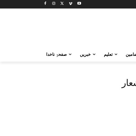
امین
تعلیم
خبریں
صفحۂِ ناخدا