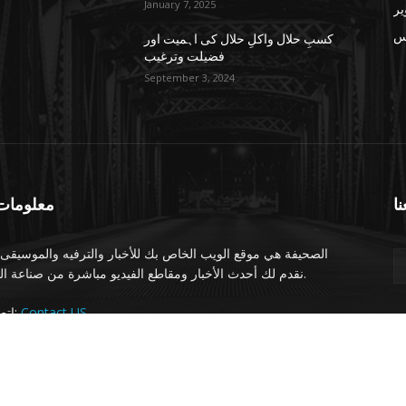
January 7, 2025
یر
س
کسبِ حلال واکلِ حلال کی اہمیت اور
فضیلت وترغیب
September 3, 2024
نا
معلومات 
الصحيفة هي موقع الويب الخاص بك للأخبار والترفيه والموسيقى.
نقدم لك أحدث الأخبار ومقاطع الفيديو مباشرة من صناعة الترفيه.
Contact US
اتصل بنا:
 rights reserved.
 Technologies