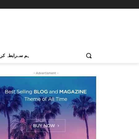
ہم سےرابطہ کری
- Advertisment -