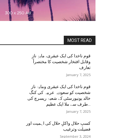
MOST READ
قوم ناخدا کی ایک عبقری، مایۂِ ناز
وقابل افتخار شخصیت کا مختصراً
تعارف
January 7, 2025
قوم ناخدا کی ایک عبقری ومایۂ ناز
شخصیت کو سعودیہ عربیہ کی کنگ
خالد یونیورسٹی کے شعبۂ ریسرچ کی
طرف سے ملا ایک عظیم...
January 7, 2025
کسبِ حلال واکلِ حلال کی اہمیت اور
فضیلت وترغیب
September 3, 2024