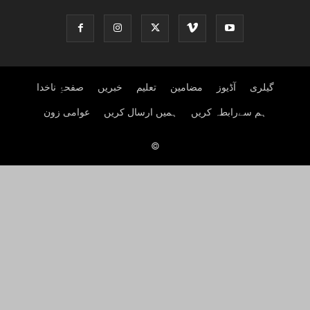
گیلری
آڈیوز
مضامین
تعلیم
خبریں
صفحۂِ ناخدا
ہم سےرابطہ کریں
ہمیں ارسال کریں
عوامی زون
©