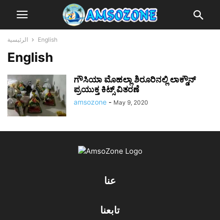
English
الرئيسية
English
ಗೌಸಿಯಾ ಮೊಹಲ್ಲಾ ಶಿರೂರಿನಲ್ಲಿ ಲಾಕ್ಡೌನ್
ಪ್ರಯುಕ್ತ ಕಿಟ್ಸ್ ವಿತರಣೆ
amsozone
-
May 9, 2020
عنا
تابعنا