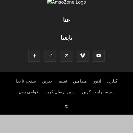
عنا
تابعنا
گیلری
آڈیوز
مضامین
تعلیم
خبریں
صفحۂِ ناخدا
ہم سےرابطہ کریں
ہمیں ارسال کریں
عوامی زون
©