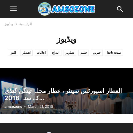
الرئيسية
ویڈیوز
ویڈیوز
صفحۂِ ناخدا
خبریں
تعلیم
تصاویر
اندراج
اعلانات
اشتہار
آڈیوز
ویڈیوز
مضامین
گیلری
عوامی زون
العطار اسپورٹس سینٹر ، عطار محلہ تینگن گنڈی
کے سنہ 2018...
amsozone
-
March 21, 2018