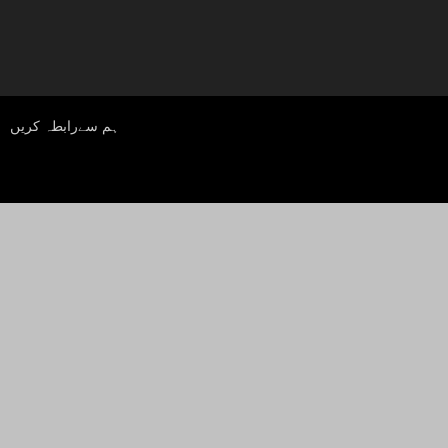
ہم سےرابطہ کریں