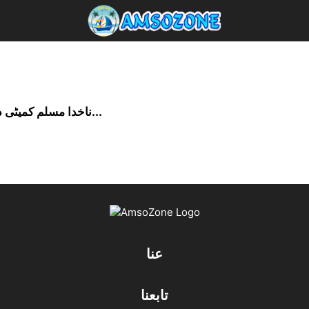
ناخدا مسلم کمیٹی دبئی کے فاؤنڈر ممبر جناب محمد علی ڈانگی...
عنا
تابعنا