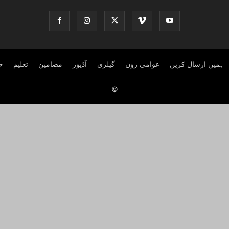
ہمیں ارسال کریں
عوامی زون
گیلری
آڈیوز
مضامین
تعلیم
خ
©